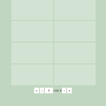
«
‹
von
4
›
»