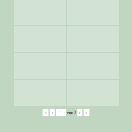
«
‹
von
2
›
»