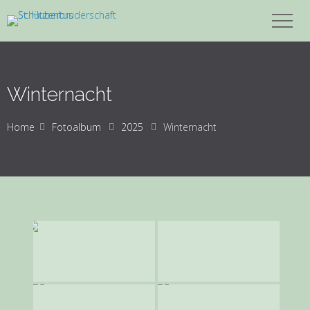
Winternacht
Home
Fotoalbum
2025
Winternacht