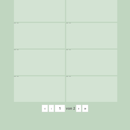
«
‹
von
2
›
»