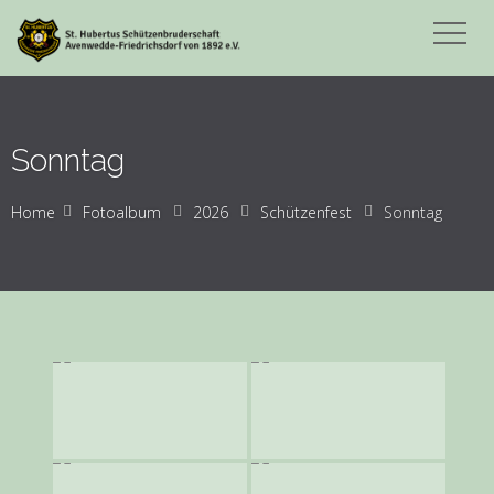
Sonntag
Home
Fotoalbum
2026
Schützenfest
Sonntag