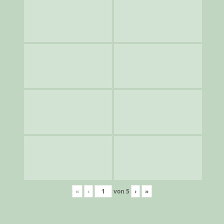
«
‹
von
5
›
»