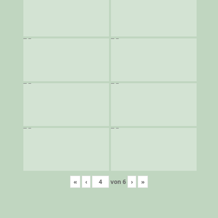
«
‹
von
6
›
»